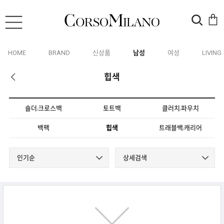
HOME
BRAND
신상품
남성
여성
LIVING
힙색
숄더
크로스백
토트백
클러치
파우치
/
/
백팩
힙색
트래블백
캐리어
/
인기순
상세검색