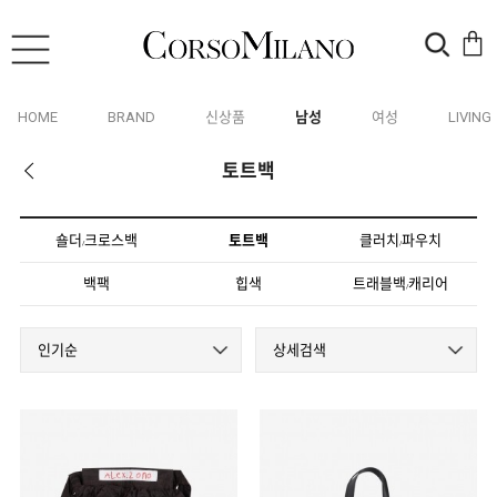
HOME
BRAND
신상품
남성
여성
LIVING
토트백
숄더
크로스백
토트백
클러치
파우치
/
/
백팩
힙색
트래블백
캐리어
/
인기순
상세검색