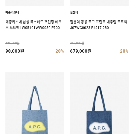
메종키츠네
질샌더
메종키츠네 남성 폭스헤드 프린팅 에크
질샌더 공용 로고 프린트 내추럴 토트백
루 토트백 LW05101WW0050 P700
J07WC0023 P4917 280
136,000원
943,000원
98,000원
28%
679,000원
28%