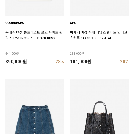
COURREGES
APC
꾸레쥬 여성 콘트라스트 로고 화이트 원
아페쎄 여성 주페 데님 스탠다드 인디고
피스 124JRO364 JS0070 0098
스커트 CODBS F06094 IAI
541,000원
251,000원
390,000원
28%
181,000원
28%