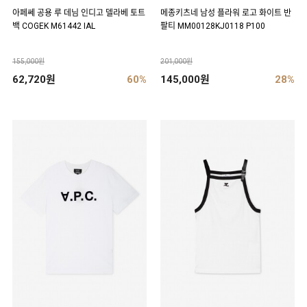
아페쎄 공용 루 데님 인디고 델라베 토트
메종키츠네 남성 플라워 로고 화이트 반
백 COGEK M61442 IAL
팔티 MM00128KJ0118 P100
155,000원
201,000원
62,720원
60%
145,000원
28%