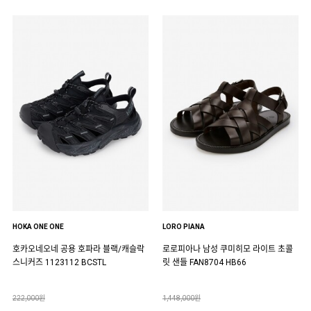
HOKA ONE ONE
LORO PIANA
호카오네오네 공용 호파라 블랙/캐슬락
로로피아나 남성 쿠미히모 라이트 초콜
스니커즈 1123112 BCSTL
릿 샌들 FAN8704 HB66
222,000원
1,448,000원