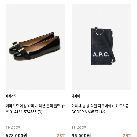
페라가모
아페쎄
페라가모 여성 바리나 리본 블랙 플랫 슈
아페쎄 남성 악셀 다크네이비 카드지갑
즈 01A181 574556 (D)
CODDP M63527 IAK
934,000원
131,000원
673,000원
28%
95,000원
28%