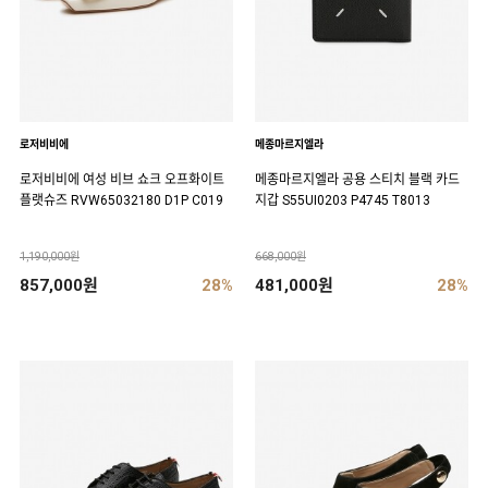
로저비비에
메종마르지엘라
로저비비에 여성 비브 쇼크 오프화이트
메종마르지엘라 공용 스티치 블랙 카드
플랫슈즈 RVW65032180 D1P C019
지갑 S55UI0203 P4745 T8013
1,190,000원
668,000원
857,000원
28%
481,000원
28%