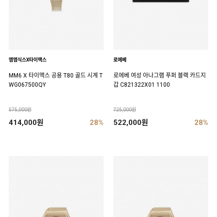
엠엠식스X타이맥스
로에베
MM6 X 타이맥스 공용 T80 골드 시계 T
로에베 여성 아나그램 푸퍼 블랙 카드지
WG067500QY
갑 C821322X01 1100
575,000원
725,000원
414,000원
28%
522,000원
28%