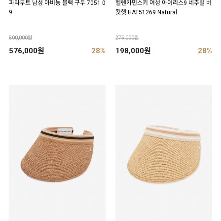
파라부트 남성 아비뇽 블랙 구두 7051 0
헬렌카민스키 여성 아이리스9 네추럴 버
9
킷햇 HAT51269 Natural
800,000원
275,000원
576,000원
28%
198,000원
28%