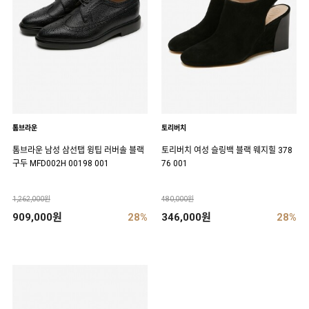
톰브라운
토리버치
톰브라운 남성 삼선탭 윙팁 러버솔 블랙
토리버치 여성 슬링백 블랙 웨지힐 378
구두 MFD002H 00198 001
76 001
1,262,000원
480,000원
909,000원
28%
346,000원
28%