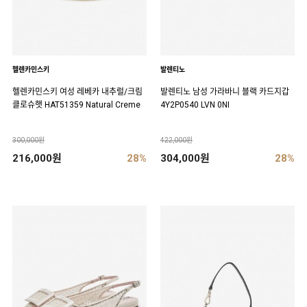
헬렌카민스키
발렌티노
헬렌카민스키 여성 레베카 내추럴/크림
발렌티노 남성 가라바니 블랙 카드지갑
클로슈햇 HAT51359 Natural Creme
4Y2P0540 LVN 0NI
300,000원
422,000원
216,000원
28%
304,000원
28%