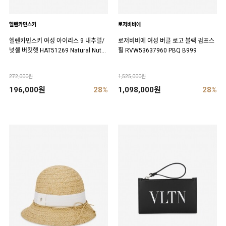
헬렌카민스키
로저비비에
헬렌카민스키 여성 아이리스 9 내추럴/
로저비비에 여성 버클 로고 블랙 펌프스
넛셸 버킷햇 HAT51269 Natural Nuts
힐 RVW53637960 PBQ B999
hell
272,000원
1,525,000원
196,000원
28%
1,098,000원
28%