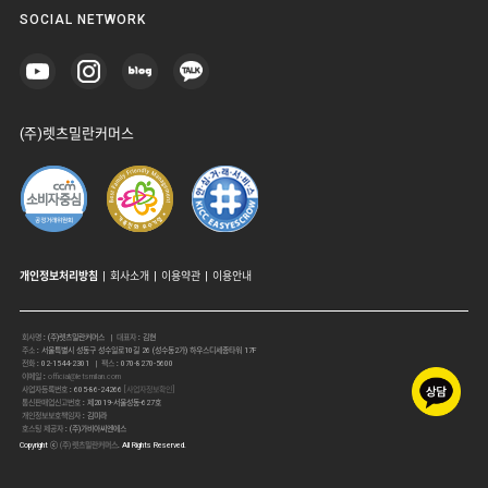
SOCIAL NETWORK
(주)렛츠밀란커머스
개인정보처리방침
|
회사소개
|
이용약관
|
이용안내
회사명
:
(주)렛츠밀란커머스
| 대표자
:
김현
주소
:
서울특별시 성동구 성수일로10길 26 (성수동2가) 하우스디세종타워 17F
전화
:
02-1544-2301
| 팩스
:
070-8270-5600
이메일
:
official@letsmilan.com
사업자등록번호
:
605-86-24266
[사업자정보확인]
통신판매업신고번호
:
제2019-서울성동-627호
개인정보보호책임자
:
김미라
호스팅 제공자
:
(주)가비아씨엔에스
Copyright ⓒ
(주)렛츠밀란커머스
. All Rights Reserved.