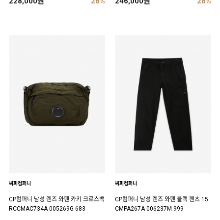
228,000원
28%
246,000원
28%
씨피컴퍼니
씨피컴퍼니
CP컴퍼니 남성 렌즈 와펜 카키 크로스백
CP컴퍼니 남성 렌즈 와펜 블랙 팬츠 15
RCCMAC734A 005269G 683
CMPA267A 006237M 999