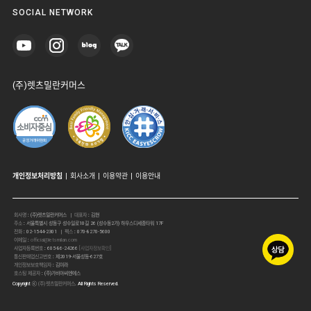
SOCIAL NETWORK
(주)렛츠밀란커머스
개인정보처리방침
|
회사소개
|
이용약관
|
이용안내
회사명
:
(주)렛츠밀란커머스
| 대표자
:
김현
주소
:
서울특별시 성동구 성수일로10길 26 (성수동2가) 하우스디세종타워 17F
전화
:
02-1544-2301
| 팩스
:
070-8270-5600
이메일
:
official@letsmilan.com
사업자등록번호
:
605-86-24266
[사업자정보확인]
통신판매업신고번호
:
제2019-서울성동-627호
개인정보보호책임자
:
김미라
호스팅 제공자
:
(주)가비아씨엔에스
Copyright ⓒ
(주)렛츠밀란커머스
. All Rights Reserved.