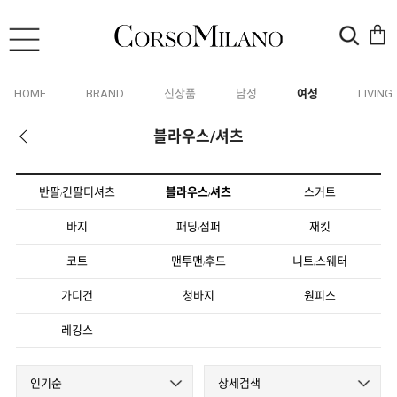
HOME
BRAND
신상품
남성
여성
LIVING
블라우스/셔츠
반팔
긴팔티셔츠
블라우스
셔츠
스커트
/
/
바지
패딩
점퍼
재킷
/
코트
맨투맨
후드
니트
스웨터
/
/
가디건
청바지
원피스
레깅스
인기순
상세검색