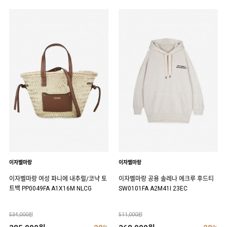
이자벨마랑
이자벨마랑
이자벨마랑 여성 파니에 내추럴/코냑 토
이자벨마랑 공용 솔레나 에크루 후드티
트백 PP0049FA A1X16M NLCG
SW0101FA A2M41I 23EC
534,000원
511,000원