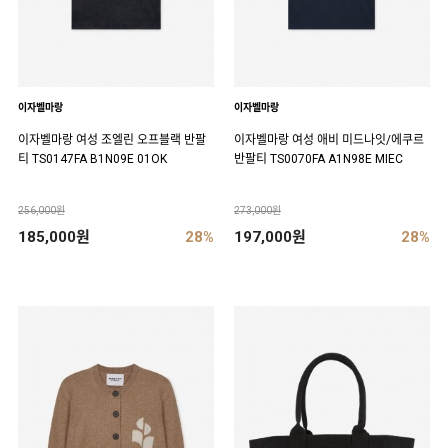
이자벨마랑
이자벨마랑
이자벨마랑 여성 조엘린 오프블랙 반팔
이자벨마랑 여성 애비 미드나잇/에쿠르
티 TS0147FA B1N09E 01OK
반팔티 TS0070FA A1N98E MIEC
256,000원
273,000원
185,000원
28%
197,000원
28%