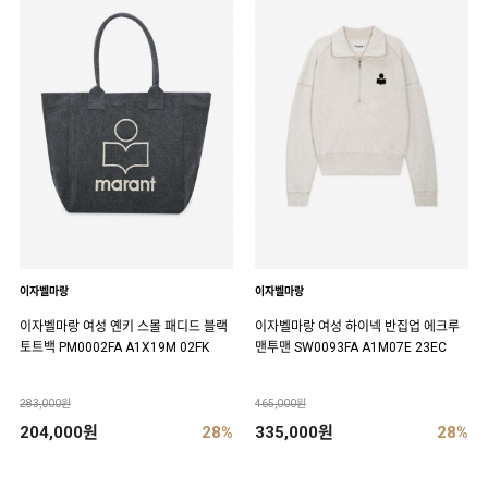
이자벨마랑
이자벨마랑
이자벨마랑 여성 옌키 스몰 패디드 블랙
이자벨마랑 여성 하이넥 반집업 에크루
토트백 PM0002FA A1X19M 02FK
맨투맨 SW0093FA A1M07E 23EC
283,000원
465,000원
204,000원
28%
335,000원
28%