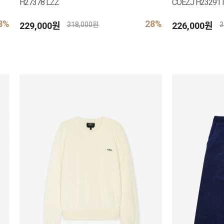
H27378 LZZ
COEZJ H23291 
8%
28%
229,000원
226,000원
318,000원
3