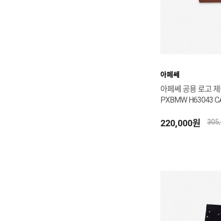
아페쎄
아페쎄 공용 로고 
PXBMW H63043 C
220,000원
305