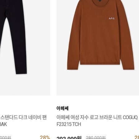
아페쎄
 스탠다드 다크 네이비 팬
아페쎄 여성 자수 로고 브라운 니트 COGUQ
IAK
F23215 TCH
28%
2
202,000원
,000원
280,000원