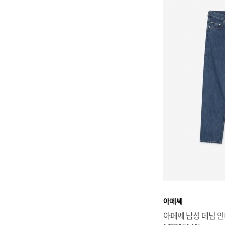
아페쎄
아페쎄 남성 데님 인