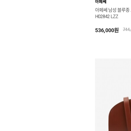
아페쎄
아페쎄 남성 블루종 
H02842 LZZ
536,000원
744