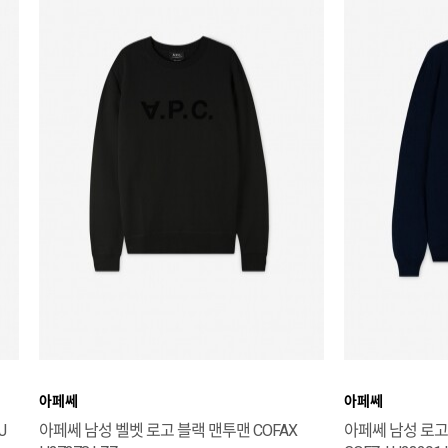
아페쎄
아페쎄
J
아페쎄 남성 벨벳 로고 블랙 맨투맨 COFAX
아페쎄 남성 로고