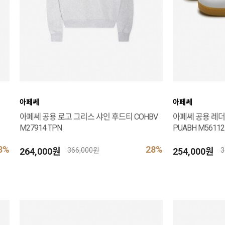
아페쎄
아페쎄
아페쎄 공용 로고 그리스 샤인 후드티 COHBV
아페쎄 공용 레더
M27914 TPN
PUABH M56112
8%
28%
264,000원
254,000원
366,000원
3