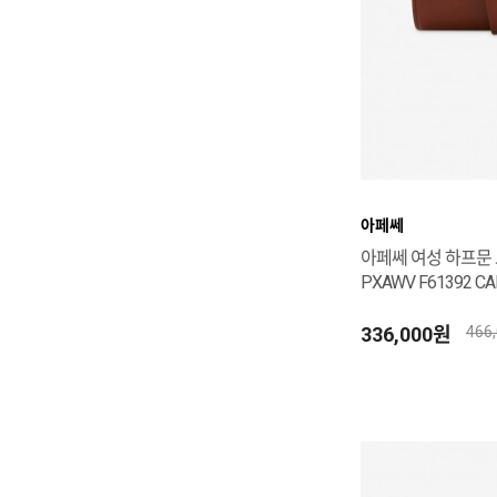
아페쎄
아페쎄 여성 하프문
PXAWV F61392 CA
336,000원
466