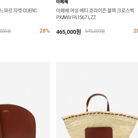
아페쎄
느와르 자켓 COERC
아페쎄 여성 베티 호라이즌 블랙 크로스백
PXAWV F61567 LZZ
28%
2
465,000원
,000원
645,000원