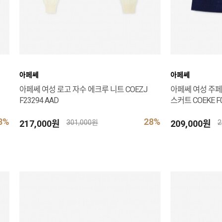
아페쎄
아페쎄
아페쎄 여성 로고 자수 에크루 니트 COEZJ
아페쎄 여성 주페
F23294 AAD
스커트 COEKE F0
8%
28%
217,000원
209,000원
301,000원
2