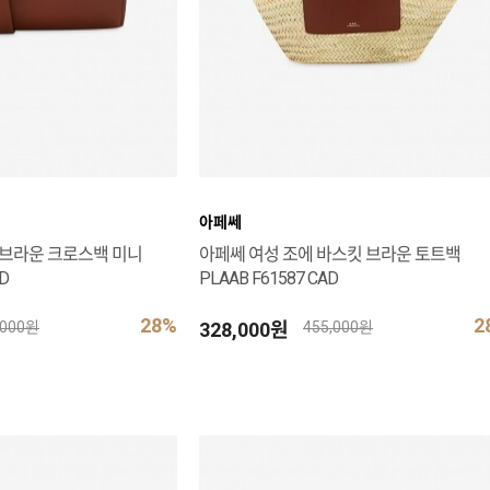
아페쎄
 브라운 크로스백 미니
아페쎄 여성 조에 바스킷 브라운 토트백
D
PLAAB F61587 CAD
28%
2
328,000원
,000원
455,000원