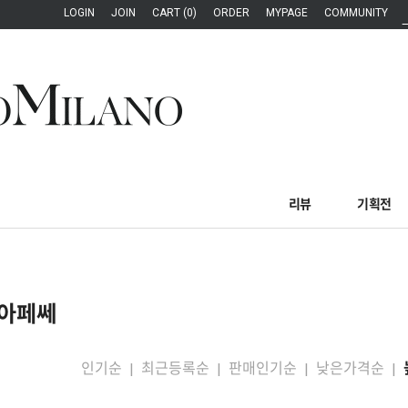
LOGIN
JOIN
CART (0)
ORDER
MYPAGE
COMMUNITY
리뷰
기획전
아페쎄
인기순
최근등록순
판매인기순
낮은가격순
|
|
|
|