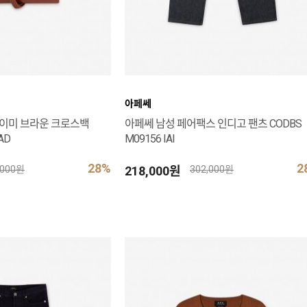
아페쎄
제이미 브라운 크로스백
아페쎄 남성 페어팩스 인디고 팬츠 CODBS
AD
M09156 IAI
28%
2
218,000원
,000원
302,000원