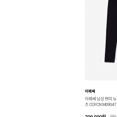
아페쎄
아페쎄 남성 쁘띠 뉴
츠 COFCN M09047 
209,000원
290