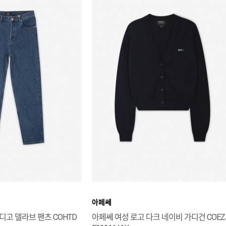
아페쎄
디고 델라브 팬츠 COHTD
아페쎄 여성 로고 다크 네이비 가디건 COEZ