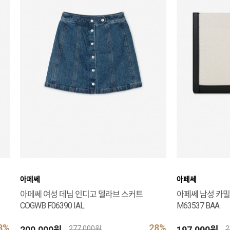
아페쎄
아페쎄
아페쎄 여성 데님 인디고 델라브 스커트
아페쎄 남성 카밀
COGWB F06390 IAL
M63537 BAA
8%
28%
200,000원
197,000원
277,000원
2