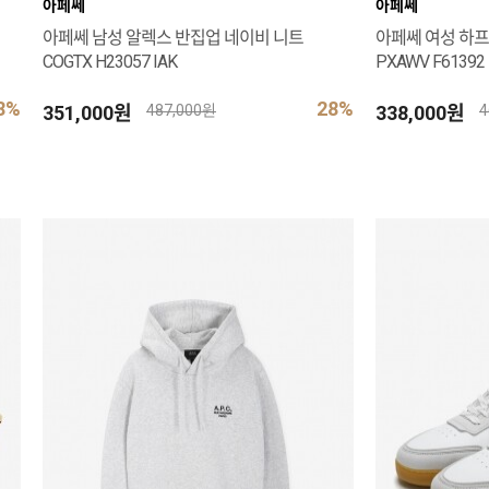
아페쎄
아페쎄
아페쎄 남성 알렉스 반집업 네이비 니트
아페쎄 여성 하프
COGTX H23057 IAK
PXAWV F61392
8%
28%
351,000원
338,000원
487,000원
4