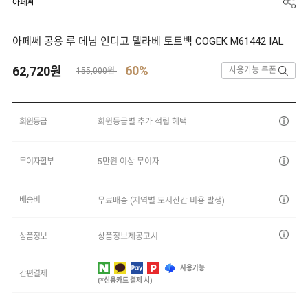
아페쎄
아페쎄 공용 루 데님 인디고 델라베 토트백 COGEK M61442 IAL
60%
62,720
원
사용가능 쿠폰
155,000원
회원등급
회원등급별 추가 적립 혜택
무이자할부
5만원 이상 무이자
배송비
무료배송 (지역별 도서산간 비용 발생)
상품정보
상품정보제공고시
사용가능
간편결제
(*신용카드 결제 시)