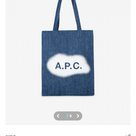
/
1
6