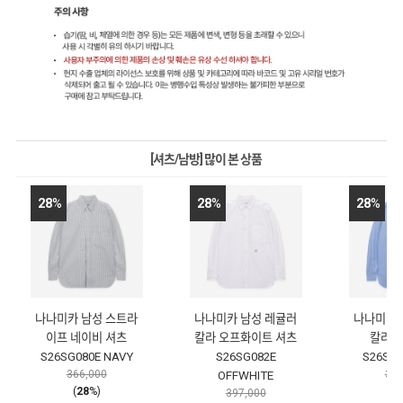
[셔츠/남방] 많이 본 상품
28
%
28
%
28
%
나나미카 남성 스트라
나나미카 남성 레귤러
나나미카 
이프 네이비 셔츠
칼라 오프화이트 셔츠
칼라 
S26SG080E NAVY
S26SG082E
S26SG0
366,000
370
OFFWHITE
(
28
%)
(
2
397,000