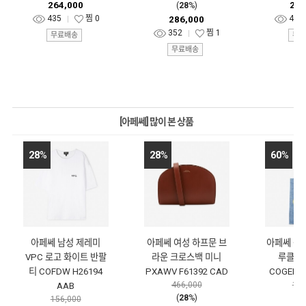
264,000
267
(
28
%)
435
찜
0
414
286,000
352
찜
1
무료배송
무료
무료배송
[아페쎄] 많이 본 상품
28
%
28
%
60
%
아페쎄 남성 제레미
아페쎄 여성 하프문 브
아페쎄 공용
VPC 로고 화이트 반팔
라운 크로스백 미니
루클레
티 COFDW H26194
PXAWV F61392 CAD
COGEL M
466,000
154
AAB
(
28
%)
(
6
156,000