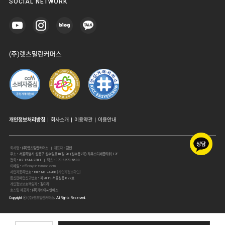
SOCIAL NETWORK
(주)렛츠밀란커머스
개인정보처리방침
|
회사소개
|
이용약관
|
이용안내
회사명
:
(주)렛츠밀란커머스
| 대표자
:
김현
주소
:
서울특별시 성동구 성수일로10길 26 (성수동2가) 하우스디세종타워 17F
전화
:
02-1544-2301
| 팩스
:
070-8270-5600
이메일
:
official@letsmilan.com
사업자등록번호
:
605-86-24266
[사업자정보확인]
통신판매업신고번호
:
제2019-서울성동-627호
개인정보보호책임자
:
김미라
호스팅 제공자
:
(주)가비아씨엔에스
Copyright ⓒ
(주)렛츠밀란커머스
. All Rights Reserved.