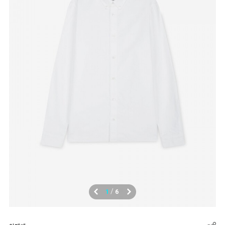
/
1
6