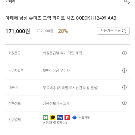
아페쎄
아페쎄 남성 슈미즈 그렉 화이트 셔츠 COECK H12499 AAB
28%
171,000
원
사용가능 쿠폰
237,000원
회원등급
회원등급별 추가 적립 혜택
무이자할부
5만원 이상 무이자
배송비
무료배송 (지역별 도서산간 비용 발생)
상품정보
상품정보제공고시
사용가능
간편결제
(*신용카드 결제 시)