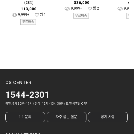
336,000
62
(
28
%)
9,999+
찜
2
9,999
113,000
9,999+
찜
1
무료배송
무료
무료배송
CS CENTER
1544-2301
평일 : 9시 30분 - 17시 / 점심 : 12시 - 13시 30분 / 토,일 공휴일 OFF
1:1 문의
자주 묻는 질문
공지 사항