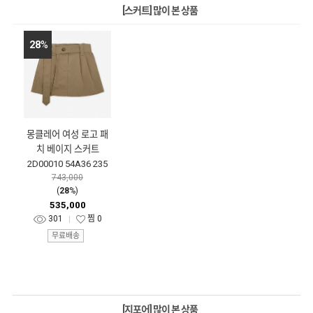
[스커트] 많이 본 상품
28
%
몽클레어 여성 로고 패
치 베이지 스커트
2D00010 54A36 235
743,000
(
28
%)
535,000
301
찜
0
무료배송
[지포어] 많이 본 상품