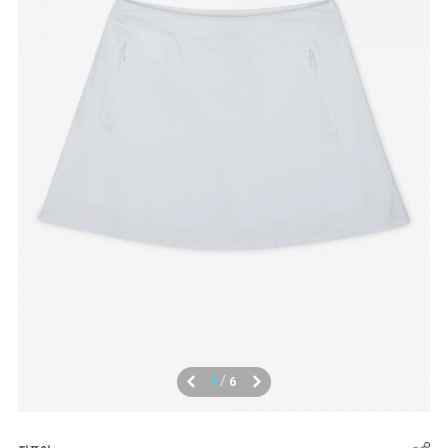
/
1
6