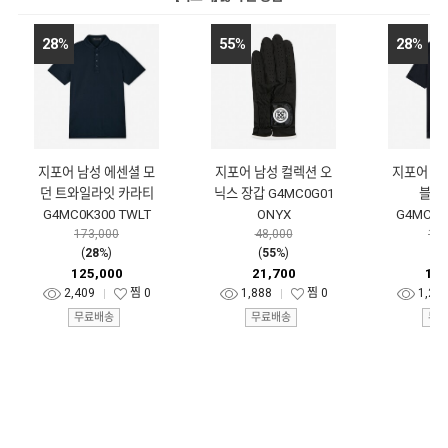
28
%
55
%
28
%
지포어 남성 에센셜 모
지포어 남성 컬렉션 오
지포어 남
던 트와일라잇 카라티
닉스 장갑 G4MC0G01
블랙
G4MC0K300 TWLT
ONYX
G4MC0K
173,000
48,000
177
(
28
%)
(
55
%)
(
2
125,000
21,700
128
2,409
찜
0
1,888
찜
0
1,20
무료배송
무료배송
무료