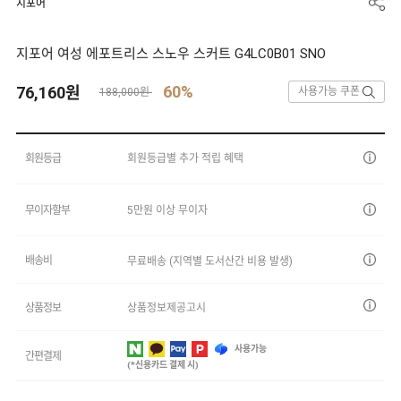
지포어
지포어 여성 에포트리스 스노우 스커트 G4LC0B01 SNO
60%
76,160
원
사용가능 쿠폰
188,000원
회원등급
회원등급별 추가 적립 혜택
무이자할부
5만원 이상 무이자
배송비
무료배송 (지역별 도서산간 비용 발생)
상품정보
상품정보제공고시
사용가능
간편결제
(*신용카드 결제 시)