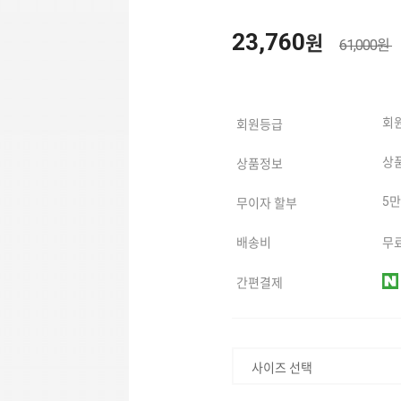
23,760
원
61,000원
회
회원등급
상
상품정보
5
무이자 할부
배송비
무료
간편결제
사이즈 선택