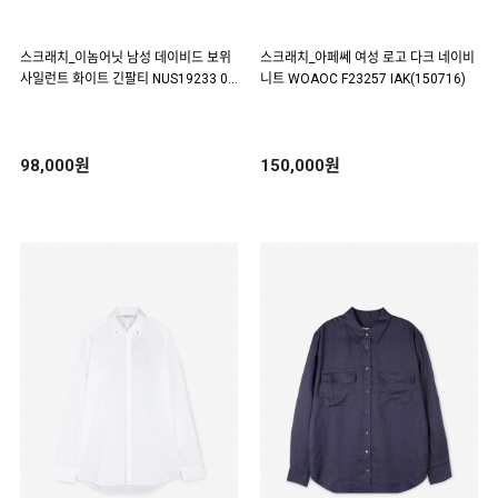
스크래치_이놈어닛 남성 데이비드 보위
스크래치_아페쎄 여성 로고 다크 네이비
사일런트 화이트 긴팔티 NUS19233 00
니트 WOAOC F23257 IAK(150716)
1(151823)
98,000원
150,000원