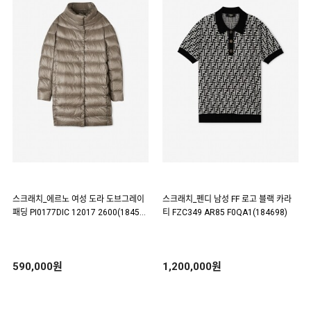
스크래치_에르노 여성 도라 도브그레이
스크래치_펜디 남성 FF 로고 블랙 카라
패딩 PI0177DIC 12017 2600(18453
티 FZC349 AR85 F0QA1(184698)
7)
590,000원
1,200,000원