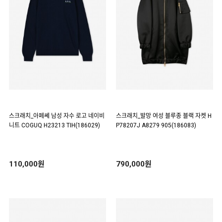
스크래치_아페쎄 남성 자수 로고 네이비
스크래치_발망 여성 블루종 블랙 자켓 H
니트 COGUQ H23213 TIH(186029)
P78207J A8279 905(186083)
110,000원
790,000원