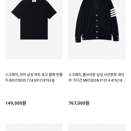
스크래치_아미 남성 하트 로고 블랙 반팔
스크래치_톰브라운 남성 사선완장 네이
티 BFUTS035 724 001(187624)
비 가디건 MKC002A Y1014 415(187
681)
149,000원
767,000원