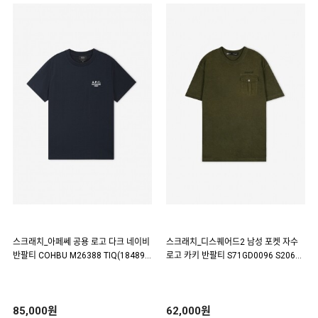
스크래치_아페쎄 공용 로고 다크 네이비
스크래치_디스퀘어드2 남성 포켓 자수
반팔티 COHBU M26388 TIQ(18489
로고 카키 반팔티 S71GD0096 S20696
4)
696(184895)
85,000원
62,000원