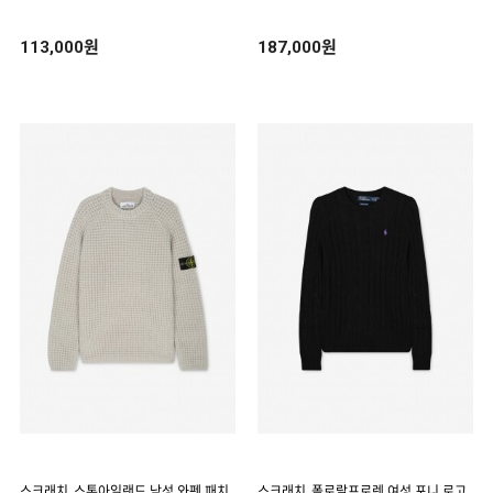
113,000원
187,000원
스크래치_스톤아일랜드 남성 와펜 패치
스크래치_폴로랄프로렌 여성 포니 로고