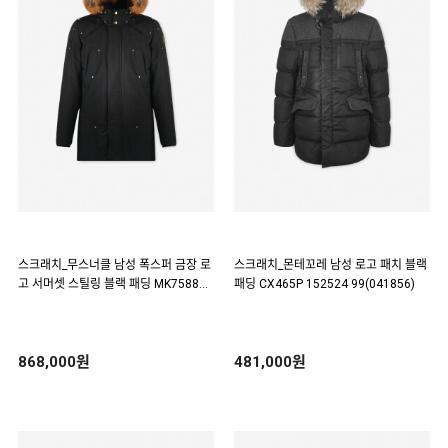
스크래치_무스너클 남성 폭스퍼 금장 로
스크래치_몬테꼬레 남성 로고 패치 블랙
고 서머셋 스틸링 블랙 패딩 MK7588M
패딩 CX465P 152524 99(041856)
PP 294(065731)
868,000원
481,000원