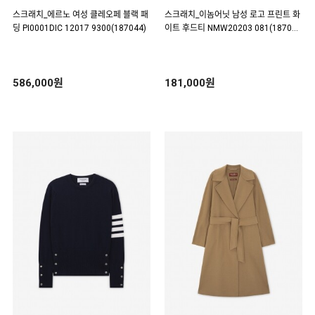
스크래치_에르노 여성 클레오페 블랙 패
스크래치_이놈어닛 남성 로고 프린트 화
딩 PI0001DIC 12017 9300(187044)
이트 후드티 NMW20203 081(18704
1)
586,000원
181,000원