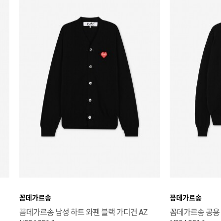
꼼데가르송
꼼데가르송
꼼데가르송 남성 하트 와펜 블랙 가디건 AZ
꼼데가르송 공용 