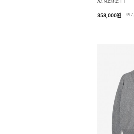
AZ N058 051 1
358,000원
497