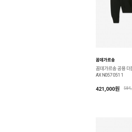
꼼데가르송
꼼데가르송 공용 더
AX N057 051 1
421,000원
584