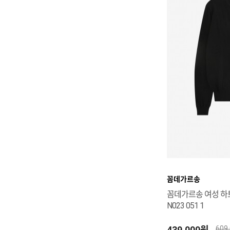
꼼데가르송
꼼데가르송 여성 하트
N023 051 1
439,000원
609