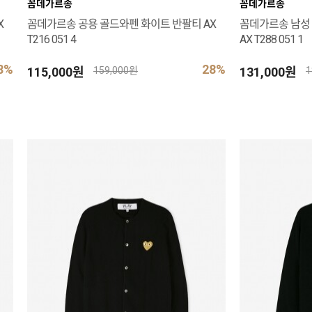
꼼데가르송
꼼데가르송
X
꼼데가르송 공용 골드와펜 화이트 반팔티 AX
꼼데가르송 남성 
T216 051 4
AX T288 051 1
8%
28%
115,000원
131,000원
159,000원
1