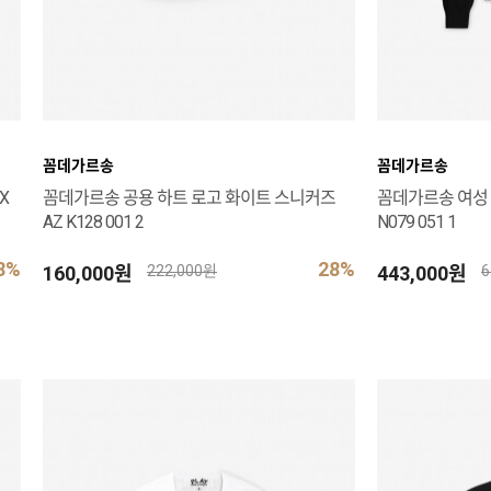
꼼데가르송
꼼데가르송
X
꼼데가르송 공용 하트 로고 화이트 스니커즈
꼼데가르송 여성 
AZ K128 001 2
N079 051 1
8%
28%
160,000원
443,000원
222,000원
6