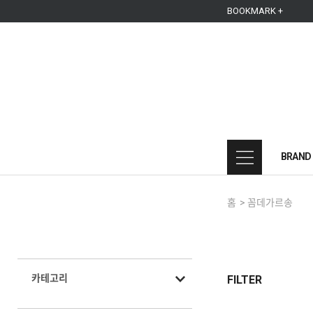
본문 바로가기
주메뉴 바로가기
사이드메뉴 바로가기
BOOKMARK +
BRAND
홈
>
꼼데가르송
카테고리
FILTER