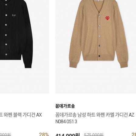
꼼데가르송
 와펜 블랙 가디건 AX
꼼데가르송 남성 하트 와펜 카멜 가디건 AZ
N084 051 3
28%
2
414,000원
,000원
575,000원