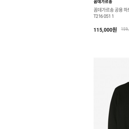
꼼데가르송
꼼데가르송 공용 하트
T216 051 1
115,000원
159