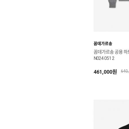
꼼데가르송
꼼데가르송 공용 하트
N024 051 2
461,000원
640