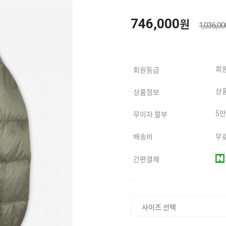
746,000
원
1,036,0
회
회원등급
상
상품정보
5
무이자 할부
배송비
무료
간편결제
사이즈 선택