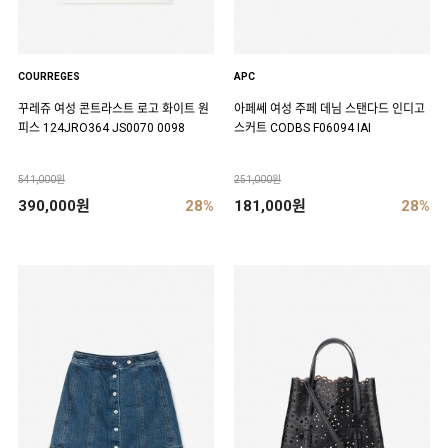
COURREGES
APC
꾸레쥬 여성 콘트라스트 로고 화이트 원
아페쎄 여성 주페 데님 스탠다드 인디고
피스 124JRO364 JS0070 0098
스커트 CODBS F06094 IAI
541,000원
251,000원
390,000원
28%
181,000원
28%