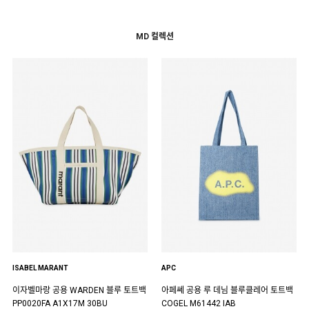
MD 컬렉션
ISABEL MARANT
APC
이자벨마랑 공용 WARDEN 블루 토트백
아페쎄 공용 루 데님 블루클레어 토트백
PP0020FA A1X17M 30BU
COGEL M61442 IAB