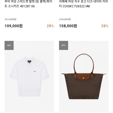
푸마 여성 스피드캣 발렛 SD 블랙/화이
아페쎄 여성 자수 로고 다크 네이비 카라
트 스니커즈 401287 06
티 COGWZ F26522 IAK
151,000원
219,000원
109,000원
28%
158,000원
28%
NEW
NEW