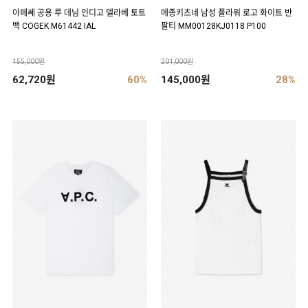
아페쎄 공용 루 데님 인디고 델라베 토트
메종키츠네 남성 플라워 로고 화이트 반
백 COGEK M61442 IAL
팔티 MM00128KJ0118 P100
155,000원
201,000원
62,720원
60%
145,000원
28%