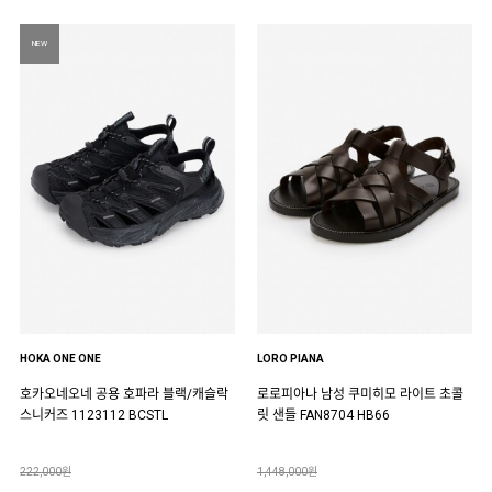
NEW
HOKA ONE ONE
LORO PIANA
호카오네오네 공용 호파라 블랙/캐슬락
로로피아나 남성 쿠미히모 라이트 초콜
스니커즈 1123112 BCSTL
릿 샌들 FAN8704 HB66
222,000원
1,448,000원