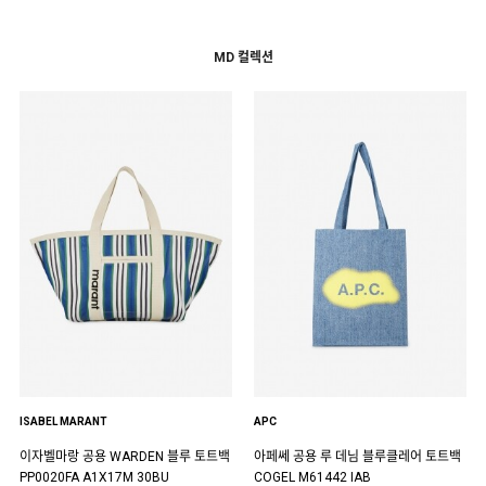
MD 컬렉션
ISABEL MARANT
APC
이자벨마랑 공용 WARDEN 블루 토트백
아페쎄 공용 루 데님 블루클레어 토트백
PP0020FA A1X17M 30BU
COGEL M61442 IAB