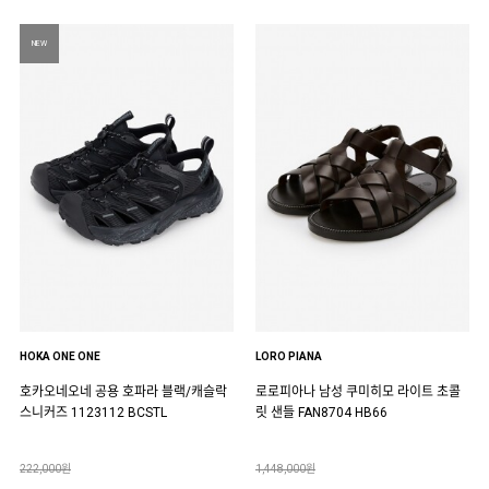
NEW
HOKA ONE ONE
LORO PIANA
호카오네오네 공용 호파라 블랙/캐슬락
로로피아나 남성 쿠미히모 라이트 초콜
스니커즈 1123112 BCSTL
릿 샌들 FAN8704 HB66
222,000원
1,448,000원