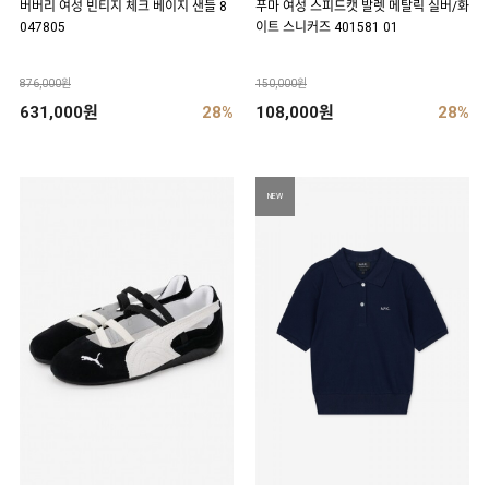
버버리 여성 빈티지 체크 베이지 샌들 8
푸마 여성 스피드캣 발렛 메탈릭 실버/화
047805
이트 스니커즈 401581 01
876,000원
150,000원
631,000원
28%
108,000원
28%
NEW