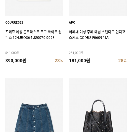
COURREGES
APC
꾸레쥬 여성 콘트라스트 로고 화이트 원
아페쎄 여성 주페 데님 스탠다드 인디고
피스 124JRO364 JS0070 0098
스커트 CODBS F06094 IAI
541,000원
251,000원
390,000원
28%
181,000원
28%