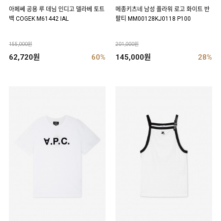
아페쎄 공용 루 데님 인디고 델라베 토트
메종키츠네 남성 플라워 로고 화이트 반
백 COGEK M61442 IAL
팔티 MM00128KJ0118 P100
155,000원
201,000원
62,720원
60%
145,000원
28%