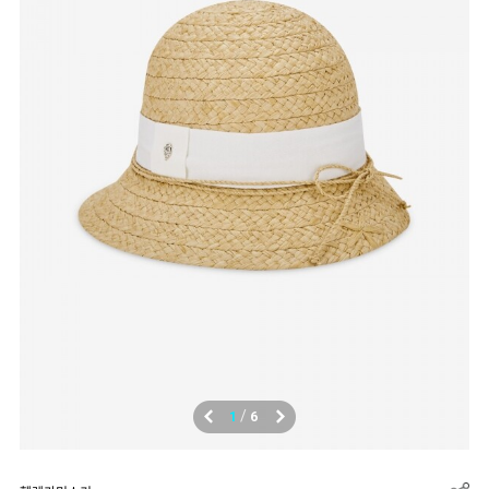
/
1
6