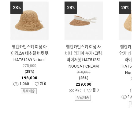
28
%
28
%
28
%
헬렌카민스키 여성 아
헬렌카민스키 여성 사
헬렌카민스
이리스9 네추럴 버킷햇
비나 라피아 누가/크림
앙카 네추
HAT51269 Natural
바이저햇 HAT51251
라이프
275,000
NOUGAT CREAM
HAT5026
(
28
%)
318,000
Nougat
198,000
(
28
%)
231
1,060
찜
0
229,000
(
2
496
찜
0
167
무료배송
1,67
무료배송
무료