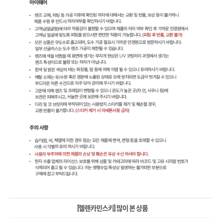
[헬렌카민스키] 많이 본 상품