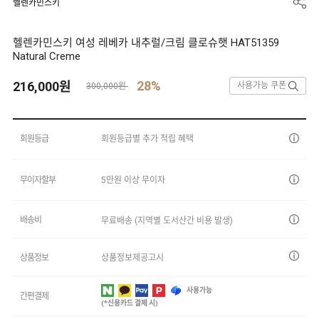
헬렌카민스키
헬렌카민스키 여성 레베카 내추럴/크림 클로슈햇 HAT51359
Natural Creme
28%
216,000
원
사용가능 쿠폰
300,000원
회원등급
회원등급별 추가 적립 혜택
무이자할부
5만원 이상 무이자
배송비
무료배송 (지역별 도서산간 비용 발생)
상품정보
상품정보제공고시
사용가능
간편결제
(*신용카드 결제 시)