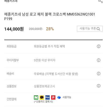
메종키츠네
메종키츠네 남성 로고 패치 블랙 크로스백 MM05362WQ1001
P199
28%
144,000
원
사용가능 쿠폰
200,000원
회원등급
회원등급별 추가 적립 혜택
무이자할부
5만원 이상 무이자
배송비
무료배송 (지역별 도서산간 비용 발생)
상품정보
상품정보제공고시
사용가능
간편결제
(*신용카드 결제 시)