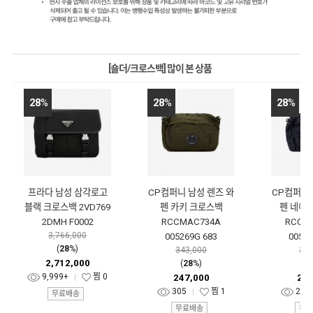
[숄더/크로스백] 많이 본 상품
28
%
28
%
28
%
프라다 남성 삼각로고
CP컴퍼니 남성 렌즈 와
CP컴퍼니 
블랙 크로스백 2VD769
펜 카키 크로스백
펜 네이
2DMH F0002
RCCMAC734A
RCCM
3,766,000
005269G 683
00526
(
28
%)
343,000
341
2,712,000
(
28
%)
(
2
9,999+
찜
0
247,000
246
305
찜
1
236
무료배송
무료배송
무료