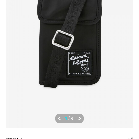
/
1
6