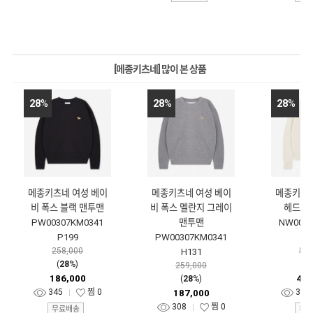
[메종키츠네] 많이 본 상품
28
%
28
%
28
%
메종키츠네 여성 베이
메종키츠네 여성 베이
메종키츠네
비 폭스 블랙 맨투맨
비 폭스 멜란지 그레이
헤드 에
PW00307KM0341
맨투맨
NW0080
P199
PW00307KM0341
0
258,000
580
H131
(
28
%)
(
2
259,000
186,000
418
(
28
%)
345
찜
0
355
187,000
308
찜
0
무료배송
무료