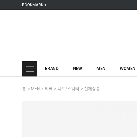
본문 바로가기
주메뉴 바로가기
사이드메뉴 바로가기
BOOKMARK +
BRAND
NEW
MEN
WOMEN
홈
>
MEN
>
의류
>
니트/스웨터
>
전체상품