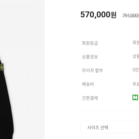
570,000
원
791,00
회
회원등급
상
상품정보
5
무이자 할부
배송비
무료
간편결제
사이즈 선택