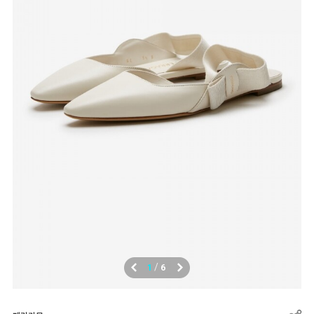
/
1
6