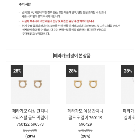
[페라가모] 많이 본 상품
28
%
28
%
28
%
페라가모 여성 간치니
페라가모 여성 간치니
페라가모 
크리스탈 골드 귀걸이
골드 귀걸이 760119
실버 목걸이
760122 696573
696429
69
233,000
245,000
215
(
28
%)
(
28
%)
(
2