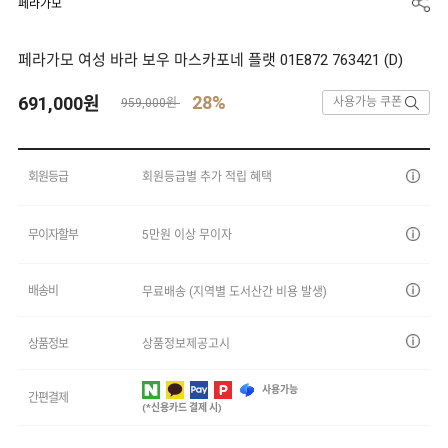
페라가모
페라가모 여성 바라 보우 마스카포네 플랫 01E872 763421 (D)
28%
691,000
원
사용가능 쿠폰
959,000원
회원등급
회원등급별 추가 적립 혜택
무이자할부
5만원 이상 무이자
배송비
무료배송 (지역별 도서산간 비용 발생)
상품정보
상품정보제공고시
사용가능
간편결제
(*신용카드 결제 시)