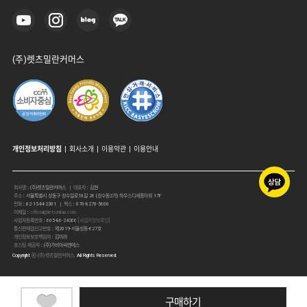
(주)렛츠밀란커머스
개인정보처리방침
|
회사소개
|
이용약관
|
이용안내
회사명
:
(주)렛츠밀란커머스
| 대표자
:
김현
주소
:
서울특별시 성동구 성수일로10길 26 (성수동2가) 하우스디세종타워 17F
전화
:
02-1544-2301
| 팩스
:
070-8270-5600
이메일
:
official@letsmilan.com
사업자등록번호
:
605-86-24266
[사업자정보확인]
통신판매업신고번호
:
제2019-서울성동-627호
개인정보보호책임자
:
김미라
호스팅 제공자
:
(주)가비아씨엔에스
Copyright ⓒ
(주)렛츠밀란커머스
. All Rights Reserved.