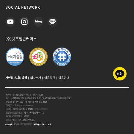
SOCIAL NETWORK
(주)렛츠밀란커머스
개인정보처리방침
|
회사소개
|
이용약관
|
이용안내
회사명
:
(주)렛츠밀란커머스
| 대표자
:
김현
주소
:
서울특별시 성동구 성수일로10길 26 (성수동2가) 하우스디세종타워 17F
전화
:
02-1544-2301
| 팩스
:
070-8270-5600
이메일
:
official@letsmilan.com
사업자등록번호
:
605-86-24266
[사업자정보확인]
통신판매업신고번호
:
제2019-서울성동-627호
개인정보보호책임자
:
김미라
호스팅 제공자
:
(주)가비아씨엔에스
Copyright ⓒ
(주)렛츠밀란커머스
. All Rights Reserved.