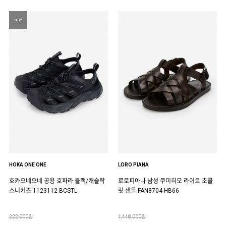
NEW
HOKA ONE ONE
LORO PIANA
호카오네오네 공용 호파라 블랙/캐슬락
로로피아나 남성 쿠미히모 라이트 초콜
스니커즈 1123112 BCSTL
릿 샌들 FAN8704 HB66
222,000원
1,448,000원