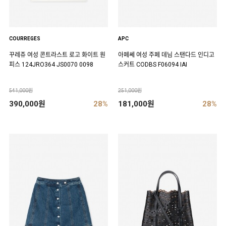
COURREGES
APC
꾸레쥬 여성 콘트라스트 로고 화이트 원
아페쎄 여성 주페 데님 스탠다드 인디고
피스 124JRO364 JS0070 0098
스커트 CODBS F06094 IAI
541,000원
251,000원
390,000원
28%
181,000원
28%