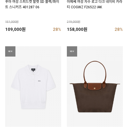
푸마 여성 스피드캣 발렛 SD 블랙/화이
아페쎄 여성 자수 로고 다크 네이비 카라
트 스니커즈 401287 06
티 COGWZ F26522 IAK
151,000원
219,000원
109,000원
28%
158,000원
28%
NEW
NEW