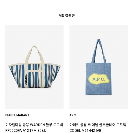
MD 컬렉션
ISABEL MARANT
APC
이자벨마랑 공용 WARDEN 블루 토트백
아페쎄 공용 루 데님 블루클레어 토트백
PP0020FA A1X17M 30BU
COGEL M61442 IAB