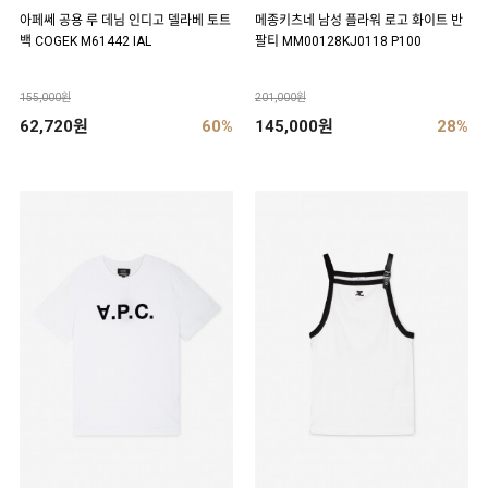
아페쎄 공용 루 데님 인디고 델라베 토트
메종키츠네 남성 플라워 로고 화이트 반
백 COGEK M61442 IAL
팔티 MM00128KJ0118 P100
155,000원
201,000원
62,720원
60%
145,000원
28%