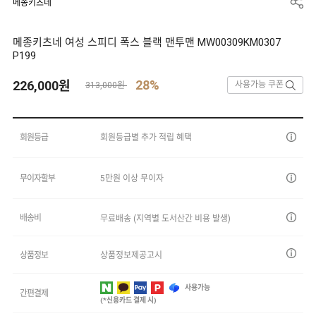
메종키츠네
메종키츠네 여성 스피디 폭스 블랙 맨투맨 MW00309KM0307
P199
28%
226,000
원
사용가능 쿠폰
313,000원
회원등급
회원등급별 추가 적립 혜택
무이자할부
5만원 이상 무이자
배송비
무료배송 (지역별 도서산간 비용 발생)
상품정보
상품정보제공고시
사용가능
간편결제
(*신용카드 결제 시)