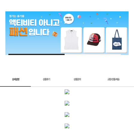
1 / 2
상세설명
상품후기
상품문의
교환
반품
배송
/
/