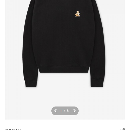
/
1
6