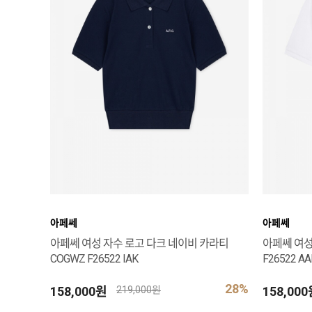
아페쎄
아페쎄
아페쎄 여성 자수 로고 다크 네이비 카라티
아페쎄 여성
COGWZ F26522 IAK
F26522 AA
28%
158,000원
158,00
219,000원