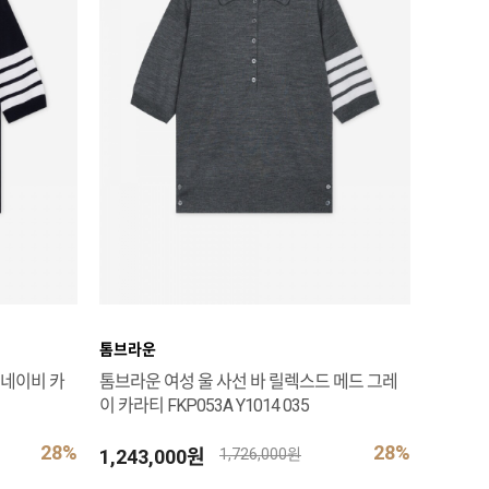
톰브라운
 네이비 카
톰브라운 여성 울 사선 바 릴렉스드 메드 그레
이 카라티 FKP053A Y1014 035
28%
28%
1,243,000원
1,726,000원