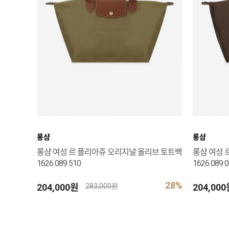
롱샴
롱샴
롱샴 여성 르 플리아쥬 오리지널 올리브 토트백
롱샴 여성 
1626 089 510
1626 089 
28%
204,000원
204,00
283,000원