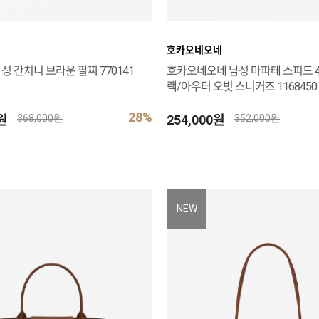
호카오네오네
성 간치니 브라운 팔찌 770141
호카오네오네 남성 마파테 스피드 4
랙/아우터 오빗 스니커즈 1168450 
28%
0원
254,000원
368,000원
352,000원
NEW