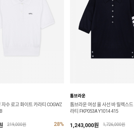
톰브라운
 자수 로고 화이트 카라티 COGWZ
톰브라운 여성 울 사선 바 릴렉스드
B
라티 FKP053A Y1014 415
28%
0원
1,243,000원
219,000원
1,726,000원