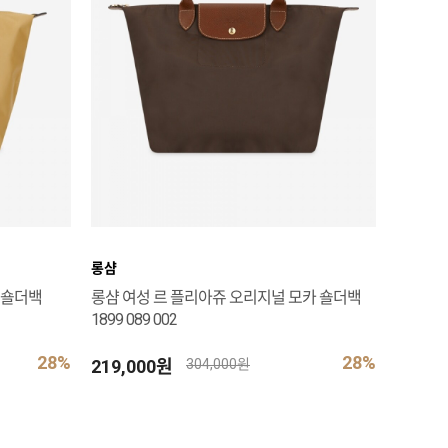
롱샴
 숄더백
롱샴 여성 르 플리아쥬 오리지널 모카 숄더백
1899 089 002
28%
28%
219,000원
304,000원