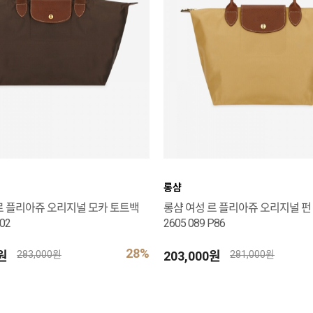
롱샴
르 플리아쥬 오리지널 모카 토트백
롱샴 여성 르 플리아쥬 오리지널 펀
002
2605 089 P86
28%
0원
203,000원
283,000원
281,000원