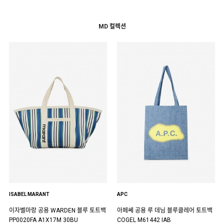
MD 컬렉션
ISABEL MARANT
APC
이자벨마랑 공용 WARDEN 블루 토트백
아페쎄 공용 루 데님 블루클레어 토트백
PP0020FA A1X17M 30BU
COGEL M61442 IAB