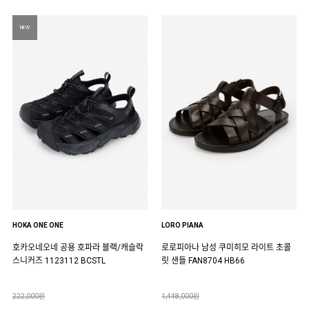
NEW
HOKA ONE ONE
LORO PIANA
호카오네오네 공용 호파라 블랙/캐슬락
로로피아나 남성 쿠미히모 라이트 초콜
스니커즈 1123112 BCSTL
릿 샌들 FAN8704 HB66
222,000원
1,448,000원