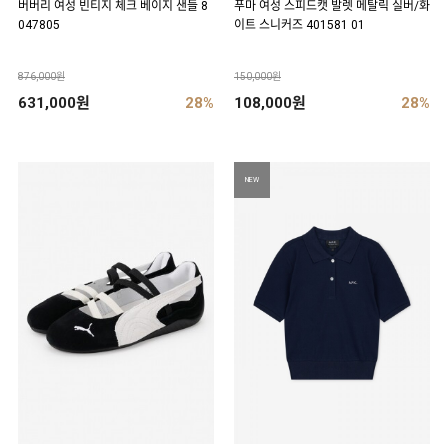
버버리 여성 빈티지 체크 베이지 샌들 8
푸마 여성 스피드캣 발렛 메탈릭 실버/화
047805
이트 스니커즈 401581 01
876,000원
150,000원
631,000원
28%
108,000원
28%
NEW