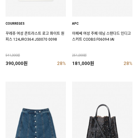
COURREGES
APC
꾸레쥬 여성 콘트라스트 로고 화이트 원
아페쎄 여성 주페 데님 스탠다드 인디고
피스 124JRO364 JS0070 0098
스커트 CODBS F06094 IAI
541,000원
251,000원
390,000원
28%
181,000원
28%