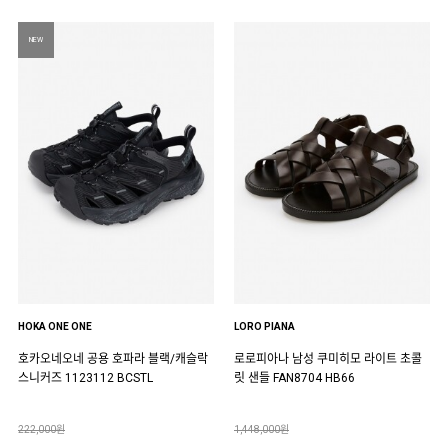
NEW
HOKA ONE ONE
LORO PIANA
호카오네오네 공용 호파라 블랙/캐슬락
로로피아나 남성 쿠미히모 라이트 초콜
스니커즈 1123112 BCSTL
릿 샌들 FAN8704 HB66
222,000원
1,448,000원