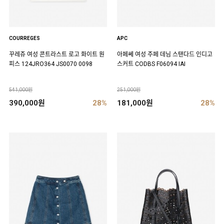
COURREGES
APC
꾸레쥬 여성 콘트라스트 로고 화이트 원
아페쎄 여성 주페 데님 스탠다드 인디고
피스 124JRO364 JS0070 0098
스커트 CODBS F06094 IAI
541,000원
251,000원
390,000원
28%
181,000원
28%