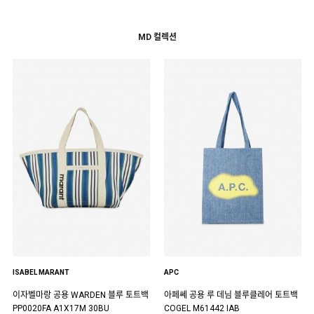
MD 컬렉션
ISABEL MARANT
APC
이자벨마랑 공용 WARDEN 블루 토트백
아페쎄 공용 루 데님 블루클레어 토트백
PP0020FA A1X17M 30BU
COGEL M61442 IAB