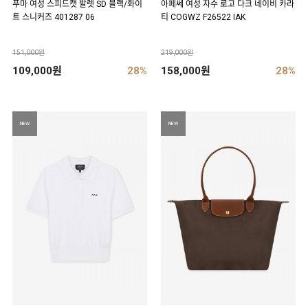
푸마 여성 스피드캣 발렛 SD 블랙/화이
아페쎄 여성 자수 로고 다크 네이비 카라
트 스니커즈 401287 06
티 COGWZ F26522 IAK
151,000원
219,000원
109,000원
28%
158,000원
28%
NEW
NEW