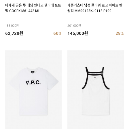
아페쎄 공용 루 데님 인디고 델라베 토트
메종키츠네 남성 플라워 로고 화이트 반
백 COGEK M61442 IAL
팔티 MM00128KJ0118 P100
155,000원
201,000원
62,720원
60%
145,000원
28%