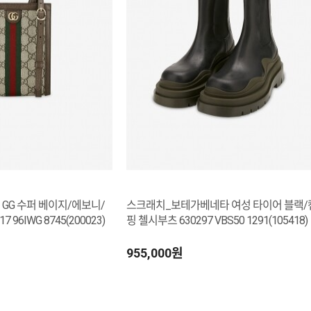
GG 수퍼 베이지/에보니/
스크래치_보테가베네타 여성 타이어 블랙/
 96IWG 8745(200023)
핑 첼시부츠 630297 VBS50 1291(105418)
955,000원