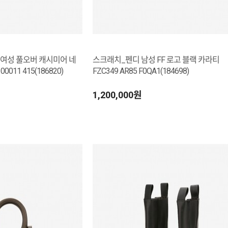
여성 풀오버 캐시미어 네
스크래치_펜디 남성 FF 로고 블랙 카라티
0011 415(186820)
FZC349 AR85 F0QA1(184698)
1,200,000원