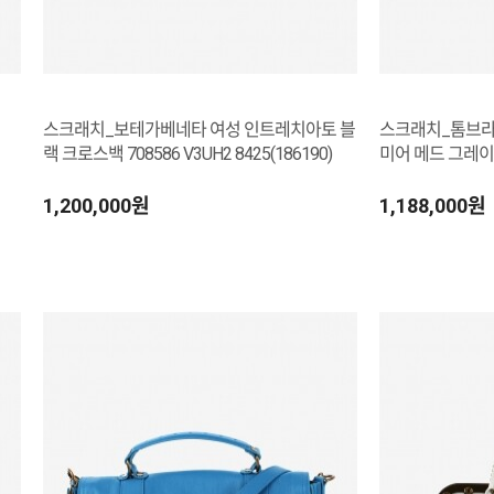
스크래치_보테가베네타 여성 인트레치아토 블
스크래치_톰브라
랙 크로스백 708586 V3UH2 8425(186190)
미어 메드 그레이 
038(200016)
1,200,000원
1,188,000원