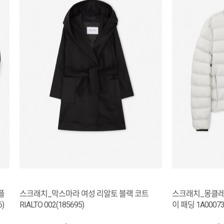
플
스크래치_막스마라 여성 리알토 블랙 코트
스크래치_몽클레
6)
RIALTO 002(185695)
이 패딩 1A00073 