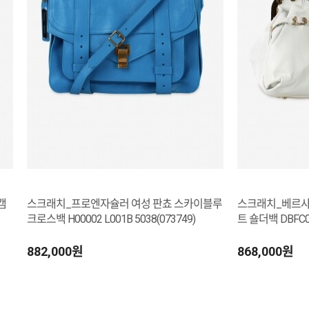
캠
스크래치_프로엔자슐러 여성 판쵸 스카이블루
스크래치_베르사체
크로스백 H00002 L001B 5038(073749)
트 숄더백 DBFC01
882,000원
868,000원