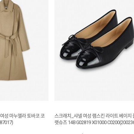
여성 마누엘라 토바코 코
스크래치_샤넬 여성 램스킨 라이트 베이지 
87017)
랫슈즈 14B G02819 X01000 C0200(20023