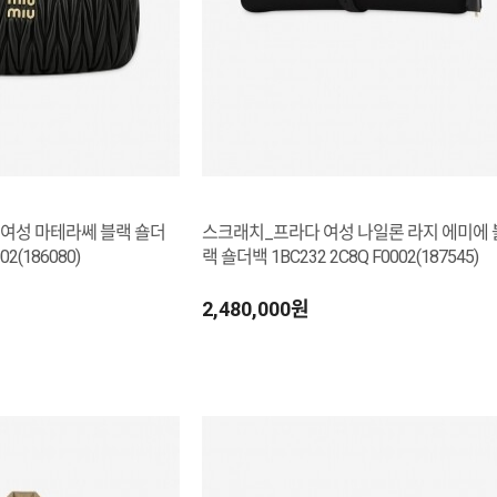
여성 마테라쎄 블랙 숄더
스크래치_프라다 여성 나일론 라지 에미에 
02(186080)
랙 숄더백 1BC232 2C8Q F0002(187545)
2,480,000원