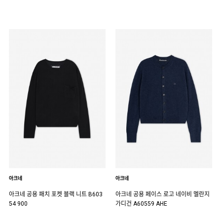
아크네
아크네
아크네 공용 패치 포켓 블랙 니트 B603
아크네 공용 페이스 로고 네이비 멜란지
54 900
가디건 A60559 AHE