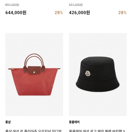
894,000원
591,000원
644,000원
28%
426,000원
28%
롱샴
몽클레어
롱샴 여성 르 플리아쥬 오리지널 미디엄
몽클레어 여성 로고 패치 블랙 버킷햇 3