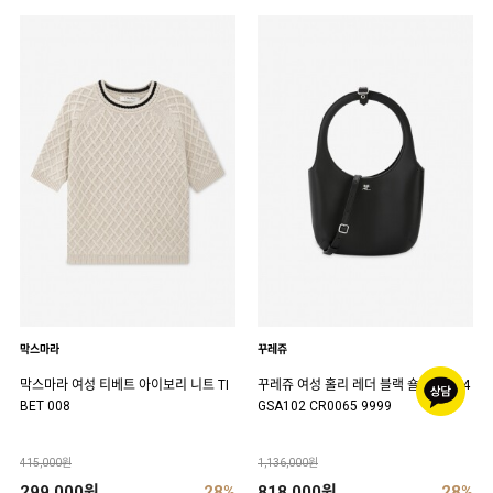
막스마라
꾸레쥬
막스마라 여성 티베트 아이보리 니트 TI
꾸레쥬 여성 홀리 레더 블랙 숄더백 224
BET 008
GSA102 CR0065 9999
415,000원
1,136,000원
299,000원
28%
818,000원
28%