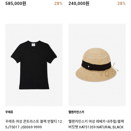
585,000원
28%
240,000원
28%
꾸레쥬
헬렌카민스키
꾸레쥬 여성 콘트라스트 블랙 반팔티 12
헬렌카민스키 여성 레베카 내추럴/블랙
5JTS017 JS0069 9999
버킷햇 HAT51359 NATURAL BLACK