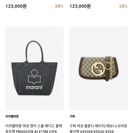
123,000원
28%
123,000원
28%
이자벨마랑
구찌
이자벨마랑 여성 옌키 스몰 패디드 블랙
구찌 여성 블론디 베이지/에보니/브라운
토트백 PM0002FA A1X19M 02FK
숄더백 699268 K9GSG 8358