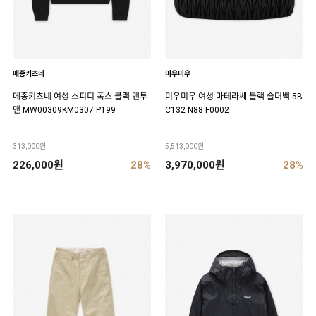
메종키츠네
미우미우
메종키츠네 여성 스피디 폭스 블랙 맨투
미우미우 여성 마테라쎄 블랙 숄더백 5B
맨 MW00309KM0307 P199
C132 N88 F0002
313,000원
5,513,000원
226,000원
28%
3,970,000원
28%