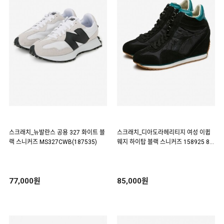
스크래치_뉴발란스 공용 327 화이트 블
스크래치_디아도라헤리티지 여성 이큅
랙 스니커즈 MS327CWB(187535)
웨지 하이탑 블랙 스니커즈 158925 80
013(124720)
77,000원
85,000원