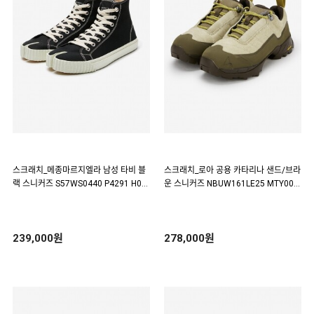
스크래치_메종마르지엘라 남성 타비 블
스크래치_로아 공용 카타리나 샌드/브라
랙 스니커즈 S57WS0440 P4291 H09
운 스니커즈 NBUW161LE25 MTY000
58(187546)
1(179097)
239,000원
278,000원