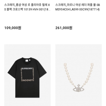
스크래치_롱샴 여성 르 플리아쥬 필레 X
스크래치_마르니 여성 레더 퍼플 뮬 SB
S 블랙 크로스백 10139 HVH 001(187
MSY04C04 LA599 00C99(187714)
706)
109,000원
261,000원