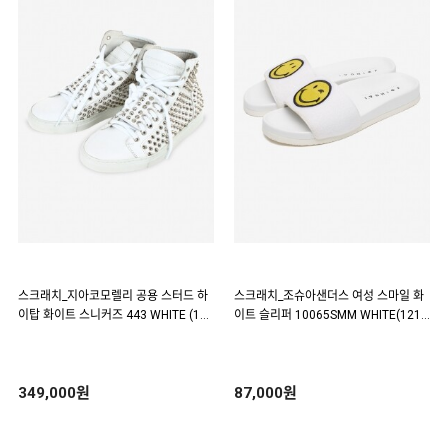
스크래치_지아코모렐리 공용 스터드 하
스크래치_조슈아샌더스 여성 스마일 화
이탑 화이트 스니커즈 443 WHITE (110
이트 슬리퍼 10065SMM WHITE(1213
750)
35)
349,000원
87,000원