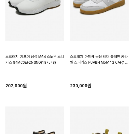
스크래치_지포어 남성 MG4 스노우 스니
스크래치_아페쎄 공용 레더 플레인 카라
커즈 G4MC0EF26 SNO(187548)
멜 스니커즈 PUABH M56112 CAF(18
7534)
202,000원
230,000원