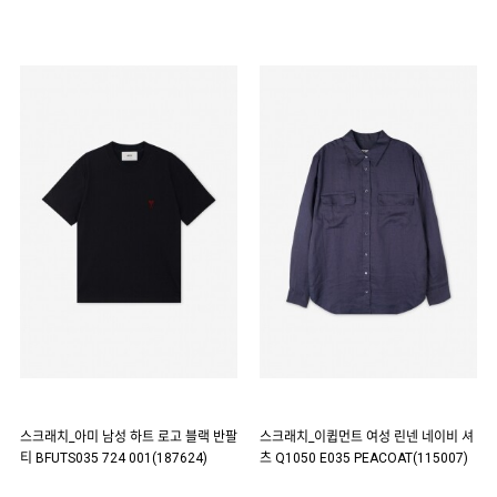
스크래치_아미 남성 하트 로고 블랙 반팔
스크래치_이큅먼트 여성 린넨 네이비 셔
티 BFUTS035 724 001(187624)
츠 Q1050 E035 PEACOAT(115007)