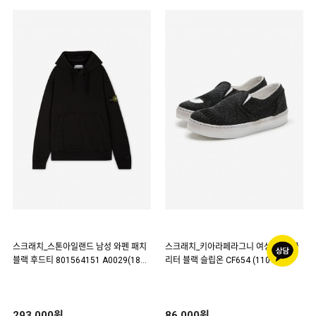
스크래치_스톤아일랜드 남성 와펜 패치
스크래치_키아라페라그니 여성 윙크 글
블랙 후드티 801564151 A0029(1876
리터 블랙 슬립온 CF654 (110169)
23)
293,000원
86,000원