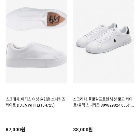
스크래치_이티스 여성 슬립온 스니커즈
스크래치_폴로랄프로렌 남성 로고 화이
화이트 DOJA WHITE(104725)
트/블랙 스니커즈 809829824 005(18
6076)
87,000원
88,000원