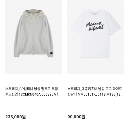
스크래치_CP컴퍼니 남성 벨크로 크림
스크래치_메종키츠네 남성 로고 화이트
후드집업 13CMKN040A 006390A 11
반팔티 MM00101KJ0118 M186(187
8(187692)
716)
235,000원
90,000원