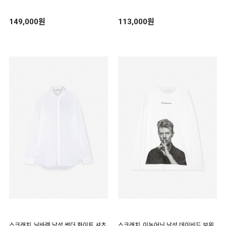
149,000원
113,000원
스크래치_닐바렛 남성 썬더 화이트 셔츠
스크래치_이놈어닛 남성 데이비드 보위