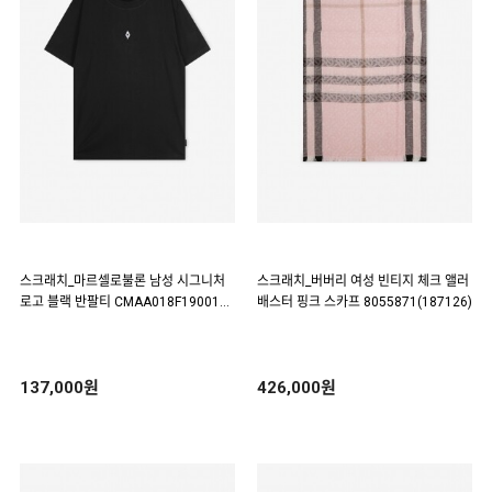
스크래치_마르셀로불론 남성 시그니처
스크래치_버버리 여성 빈티지 체크 앨러
로고 블랙 반팔티 CMAA018F1900108
배스터 핑크 스카프 8055871(187126)
1 1088(187690)
137,000원
426,000원