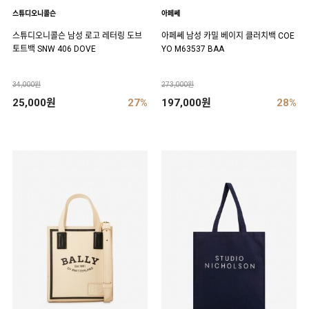
스튜디오니콜슨
아페쎄
스튜디오니콜슨 남성 로고 레터링 도브
아페쎄 남성 카밀 베이지 클러치백 COE
토트백 SNW 406 DOVE
YO M63537 BAA
34,000원
273,000원
25,000원
27%
197,000원
28%