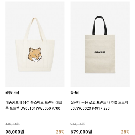
메종키츠네
질샌더
메종키츠네 남성 폭스헤드 프린팅 에크
질샌더 공용 로고 프린트 내추럴 토트백
루 토트백 LW05101WW0050 P700
J07WC0023 P4917 280
136,000원
943,000원
98,000원
28%
679,000원
28%