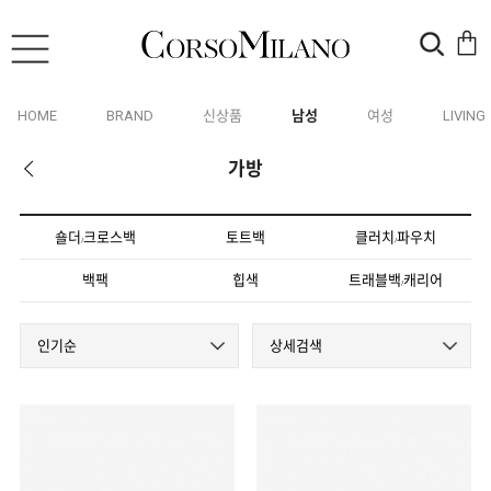
HOME
BRAND
신상품
남성
여성
LIVING
가방
숄더
크로스백
토트백
클러치
파우치
/
/
백팩
힙색
트래블백
캐리어
/
인기순
상세검색