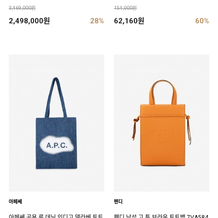
3,469,000원
154,000원
2,498,000원
28%
62,160원
60%
아페쎄
펜디
아페쎄 공용 루 데님 인디고 델라베 토트
펜디 남성 고 투 브라운 토트백 7VA584