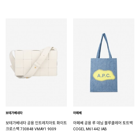
보테가베네타
아페쎄
보테가베네타 공용 인트레치아토 화이트
아페쎄 공용 루 데님 블루클레어 토트백
크로스백 730848 VMAY1 9009
COGEL M61442 IAB