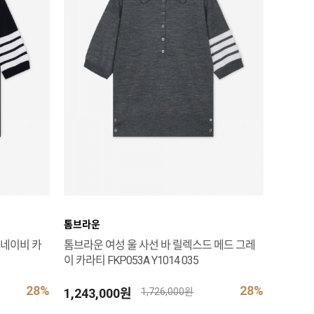
톰브라운
 네이비 카
톰브라운 여성 울 사선 바 릴렉스드 메드 그레
이 카라티 FKP053A Y1014 035
28%
28%
1,243,000원
1,726,000원