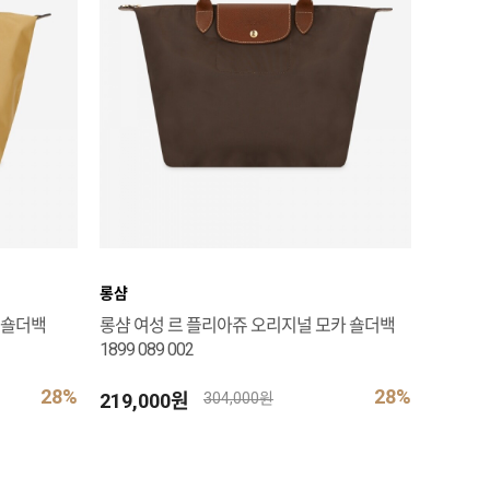
롱샴
 숄더백
롱샴 여성 르 플리아쥬 오리지널 모카 숄더백
1899 089 002
28%
28%
219,000원
304,000원