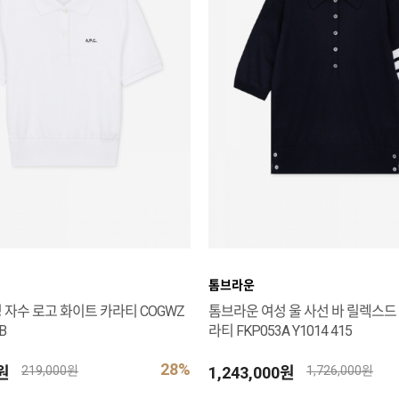
톰브라운
 자수 로고 화이트 카라티 COGWZ
톰브라운 여성 울 사선 바 릴렉스드
B
라티 FKP053A Y1014 415
28%
0원
1,243,000원
219,000원
1,726,000원