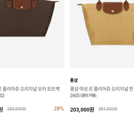
롱샴
르 플리아쥬 오리지널 모카 토트백
롱샴 여성 르 플리아쥬 오리지널 펀
002
2605 089 P86
28%
0원
203,000원
283,000원
281,000원