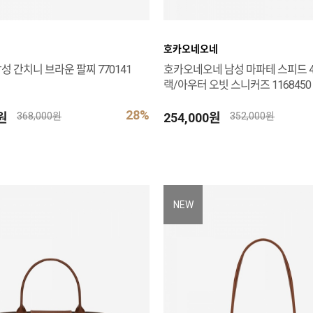
호카오네오네
성 간치니 브라운 팔찌 770141
호카오네오네 남성 마파테 스피드 4
랙/아우터 오빗 스니커즈 1168450 
28%
0원
254,000원
368,000원
352,000원
NEW