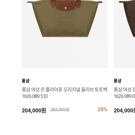
롱샴
롱샴
롱샴 여성 르 플리아쥬 오리지널 올리브 토트백
롱샴 여성 
1626 089 510
1626 089 
28%
204,000원
204,00
283,000원