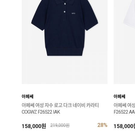
아페쎄
아페쎄
아페쎄 여성 자수 로고 다크 네이비 카라티
아페쎄 여성
COGWZ F26522 IAK
F26522 AA
28%
158,000원
158,00
219,000원